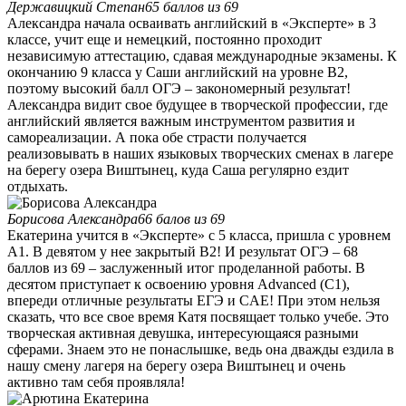
Державицкий Степан
65 баллов из 69
Александра начала осваивать английский в «Эксперте» в 3
классе, учит еще и немецкий, постоянно проходит
независимую аттестацию, сдавая международные экзамены. К
окончанию 9 класса у Саши английский на уровне В2,
поэтому высокий балл ОГЭ – закономерный результат!
Александра видит свое будущее в творческой профессии, где
английский является важным инструментом развития и
самореализации. А пока обе страсти получается
реализовывать в наших языковых творческих сменах в лагере
на берегу озера Виштынец, куда Саша регулярно ездит
отдыхать.
Борисова Александра
66 балов из 69
Екатерина учится в «Эксперте» с 5 класса, пришла с уровнем
А1. В девятом у нее закрытый В2! И результат ОГЭ – 68
баллов из 69 – заслуженный итог проделанной работы. В
десятом приступает к освоению уровня Advanced (C1),
впереди отличные результаты ЕГЭ и CAE! При этом нельзя
сказать, что все свое время Катя посвящает только учебе. Это
творческая активная девушка, интересующаяся разными
сферами. Знаем это не понаслышке, ведь она дважды ездила в
нашу смену лагеря на берегу озера Виштынец и очень
активно там себя проявляла!