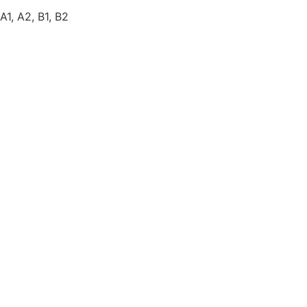
А1, А2, В1, В2