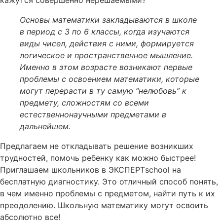
кажутся совершенно нерешаемыми
?
Основы математики закладываются в школе
в период с 3 по 6 классы, когда изучаются
виды чисел, действия
с
ними
,
формируется
логическое и пространственное мышление
.
Именно в этом возрасте возникают первые
проблемы с ос
воением математики, которые
могут перерасти в ту самую “нелюбовь” к
предмету
, сложностям с
о
все
ми
естественнонаучны
ми
предмет
ами в
дальнейшем
.
Предлагаем не откладывать решение возникших
трудностей, помочь ребенку как можно быстрее!
Приглашаем
шк
ольников
в
ЭК
С
ПЕ
РТschool
на
бесплатную диагностику. Это отличный способ понять,
в чем именно
проблемы
с предметом
, найти путь к их
преодолению.
Школьную математику могут освоить
абсолютно все!