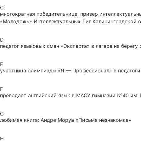
C
многократная победительница, призер интеллектуальны
«Молодежь» Интеллектуальных Лиг Калининградской 
D
педагог языковых смен «Эксперта» в лагере на берегу 
E
участница олимпиады «Я — Профессионал» в педагоги
F
преподает английский язык в МАОУ гимназии №40 им. Ю
G
любимая книга:
Андре Моруа «Письма незнакомке»
H